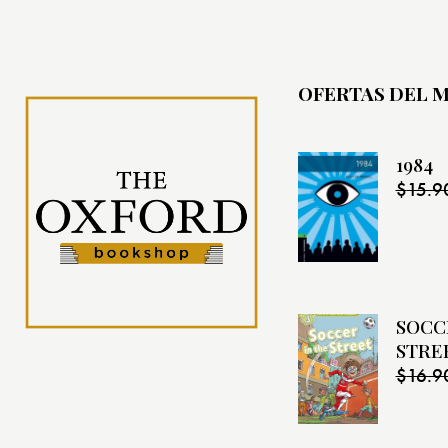
OFERTAS DEL 
1984
$
15.9
SOCC
STREE
$
16.9