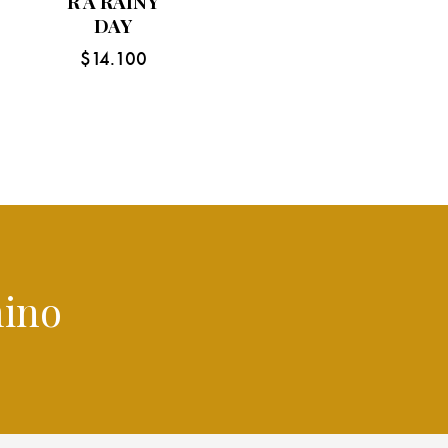
R A RAINY
DAY
$
14.100
ino en e