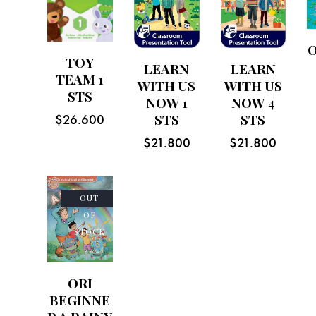
TOY
LEARN
LEARN
TEAM 1
WITH US
WITH US
STS
NOW 1
NOW 4
STS
STS
$
26.600
$
21.800
$
21.800
OUT
OF
STOCK
ORI
BEGINNE