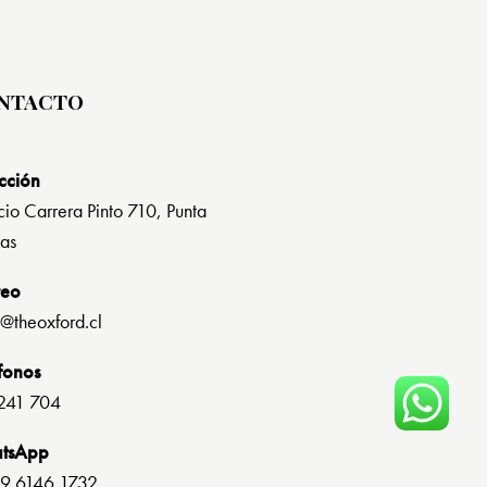
NTACTO
cción
cio Carrera Pinto 710, Punta
as
reo
s@theoxford.cl
fonos
241 704
tsApp
9 6146 1732