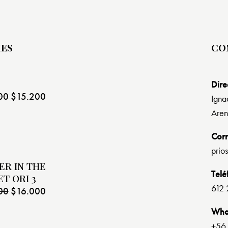
MES
CO
Dire
00
$
15.200
Igna
Aren
Cor
prio
ER IN THE
Telé
T ORI 3
612 
00
$
16.000
Wha
+56 