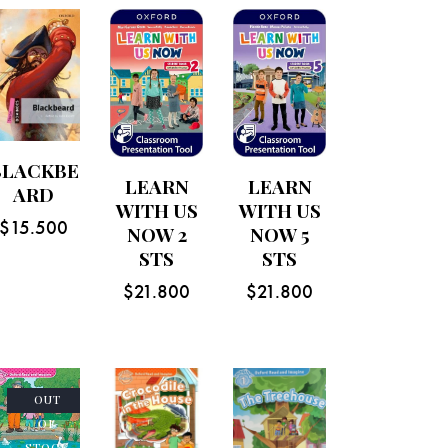
BLACKBE
LEARN
LEARN
ARD
WITH US
WITH US
$
15.500
NOW 2
NOW 5
STS
STS
$
21.800
$
21.800
OUT
OF
STOCK