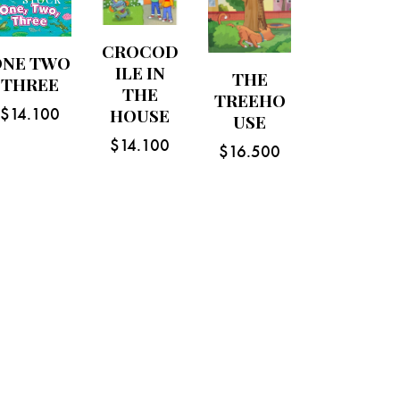
CROCOD
ONE TWO
ILE IN
THE
THREE
THE
TREEHO
$
14.100
HOUSE
USE
$
14.100
$
16.500