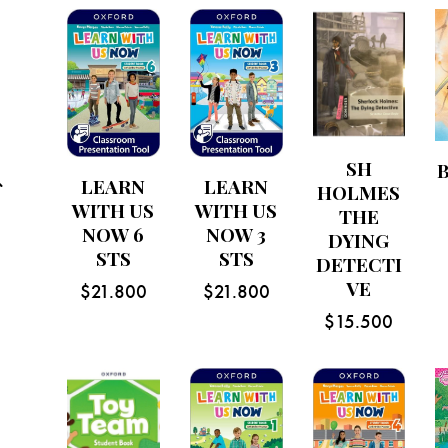
SH
LEARN
LEARN
HOLMES
WITH US
WITH US
THE
NOW 6
NOW 3
DYING
STS
STS
DETECTI
VE
$
21.800
$
21.800
$
15.500