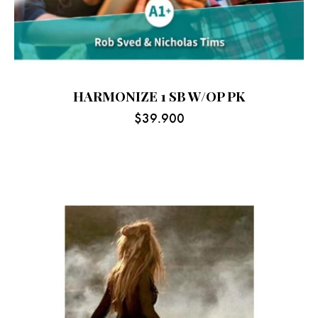
HARMONIZE 1 SB W/OP PK
$
39.900
-5%