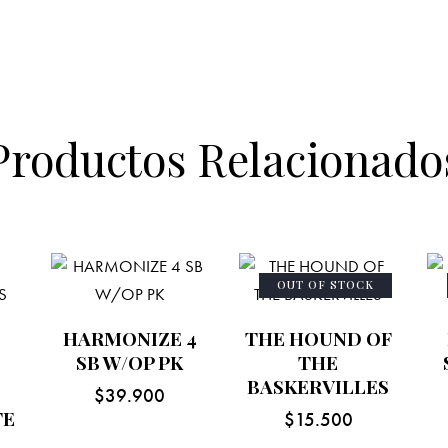
Productos Relacionado
OUT OF STOCK
HARMONIZE 4
THE HOUND OF
SB W/OP PK
THE
BASKERVILLES
$
39.900
TE
$
15.500