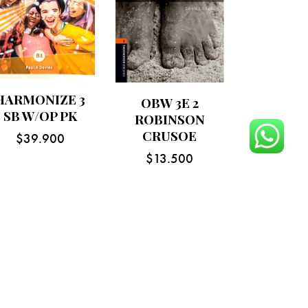
HARMONIZE 3
OBW 3E 2
SB W/OP PK
ROBINSON
CRUSOE
$
39.900
$
13.500