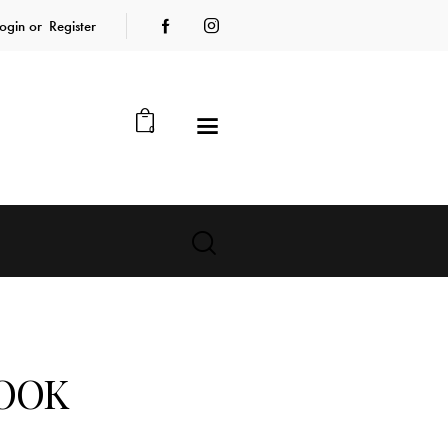
ogin or
Register
0
BOOK